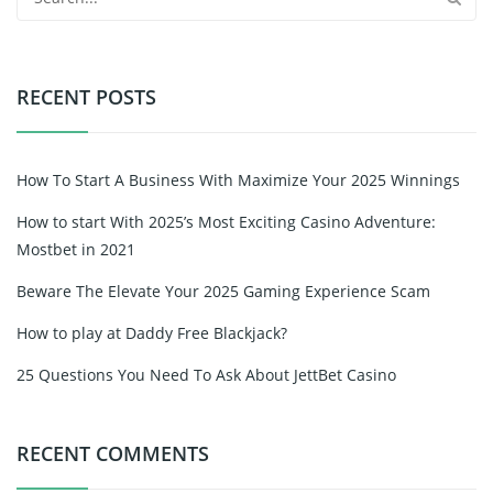
RECENT POSTS
How To Start A Business With Maximize Your 2025 Winnings
How to start With 2025’s Most Exciting Casino Adventure:
Mostbet in 2021
Beware The Elevate Your 2025 Gaming Experience Scam
How to play at Daddy Free Blackjack?
25 Questions You Need To Ask About JettBet Casino
RECENT COMMENTS