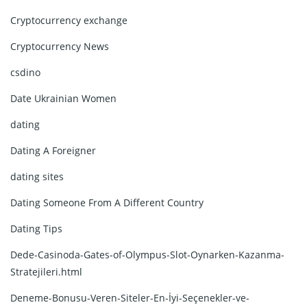
Cryptocurrency exchange
Cryptocurrency News
csdino
Date Ukrainian Women
dating
Dating A Foreigner
dating sites
Dating Someone From A Different Country
Dating Tips
Dede-Casinoda-Gates-of-Olympus-Slot-Oynarken-Kazanma-
Stratejileri.html
Deneme-Bonusu-Veren-Siteler-En-İyi-Seçenekler-ve-