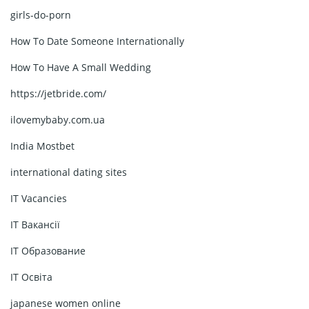
girls-do-porn
How To Date Someone Internationally
How To Have A Small Wedding
https://jetbride.com/
ilovemybaby.com.ua
India Mostbet
international dating sites
IT Vacancies
IT Вакансії
IT Образование
IT Освіта
japanese women online