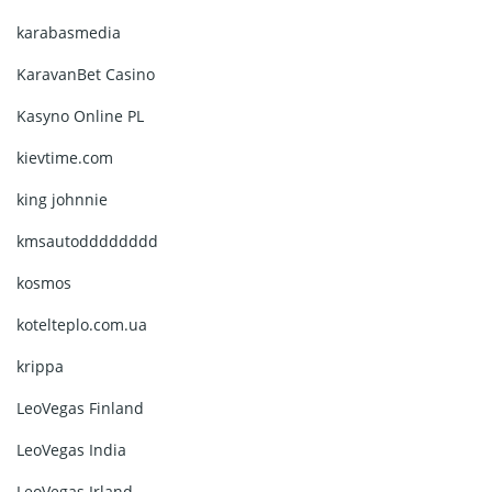
karabasmedia
KaravanBet Casino
Kasyno Online PL
kievtime.com
king johnnie
kmsautodddddddd
kosmos
kotelteplo.com.ua
krippa
LeoVegas Finland
LeoVegas India
LeoVegas Irland