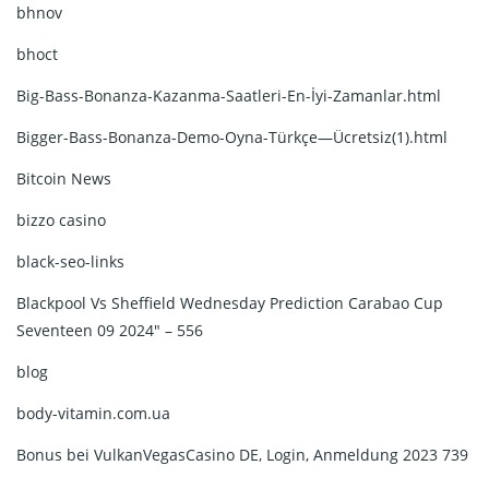
bhnov
bhoct
Big-Bass-Bonanza-Kazanma-Saatleri-En-İyi-Zamanlar.html
Bigger-Bass-Bonanza-Demo-Oyna-Türkçe—Ücretsiz(1).html
Bitcoin News
bizzo casino
black-seo-links
Blackpool Vs Sheffield Wednesday Prediction Carabao Cup
Seventeen 09 2024" – 556
blog
body-vitamin.com.ua
Bonus bei VulkanVegasCasino DE, Login, Anmeldung 2023 739