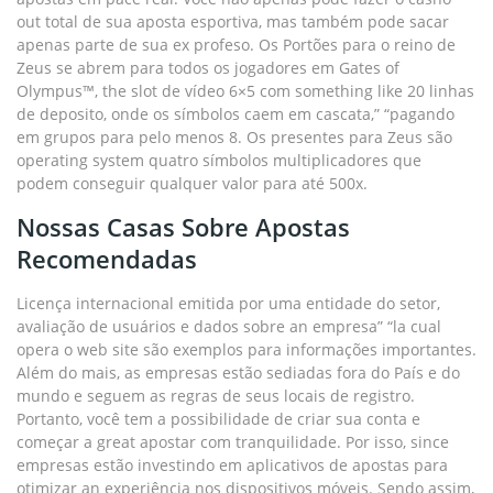
out total de sua aposta esportiva, mas também pode sacar
apenas parte de sua ex profeso. Os Portões para o reino de
Zeus se abrem para todos os jogadores em Gates of
Olympus™, the slot de vídeo 6×5 com something like 20 linhas
de deposito, onde os símbolos caem em cascata,” “pagando
em grupos para pelo menos 8. Os presentes para Zeus são
operating system quatro símbolos multiplicadores que
podem conseguir qualquer valor para até 500x.
Nossas Casas Sobre Apostas
Recomendadas
Licença internacional emitida por uma entidade do setor,
avaliação de usuários e dados sobre an empresa” “la cual
opera o web site são exemplos para informações importantes.
Além do mais, as empresas estão sediadas fora do País e do
mundo e seguem as regras de seus locais de registro.
Portanto, você tem a possibilidade de criar sua conta e
começar a great apostar com tranquilidade. Por isso, since
empresas estão investindo em aplicativos de apostas para
otimizar an experiência nos dispositivos móveis. Sendo assim,