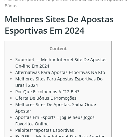
Bônus
Melhores Sites De Apostas
Esportivas Em 2024
Content
Superbet — Melhor Internet Site De Apostas
On-line Em 2024
Alternativas Para Apostas Esportivas Na Kto
Melhores Sites Para Apostas Esportivas Do
Brasil 2024
Por Que Escolhemos A F12 Bet?
Oferta De Bônus E Promoções
Melhores Sites De Apostas: Saiba Onde
Apostar
Apostas Em Esports – Jogue Seus Jogos
Favoritos Online
Palpites” “apostas Esportivas
Bet365 — Melhor Internet Site Para Apostas