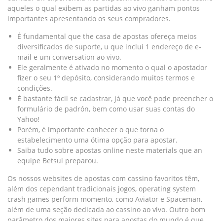
aqueles o qual exibem as partidas ao vivo ganham pontos
importantes apresentando os seus compradores.
É fundamental que the casa de apostas ofereça meios
diversificados de suporte, u que inclui 1 endereço de e-
mail e um conversation ao vivo.
Ele geralmente é ativado no momento o qual o apostador
fizer o seu 1º depósito, considerando muitos termos e
condições.
É bastante fácil se cadastrar, já que você pode preencher o
formulário de padrón, bem como usar suas contas do
Yahoo!
Porém, é importante conhecer o que torna o
estabelecimento uma ótima opção para apostar.
Saiba tudo sobre apostas online neste materials que an
equipe Betsul preparou.
Os nossos websites de apostas com cassino favoritos têm,
além dos cependant tradicionais jogos, operating system
crash games perform momento, como Aviator e Spaceman,
além de uma seção dedicada ao cassino ao vivo. Outro bom
parâmetro dos maiores sites para apostas do mundo é que