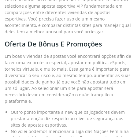
selecione alguma aposta esportiva VIP fundamentada em
comparações entre diferentes viviendas de apostas
esportivas. Você precisa fazer uso de um mesmo
acontecimiento, e comparar distintas sites para manejar qual
deles tem a melhor unusual para você arriesgar.
Oferta De Bônus E Promoções
Em boas viviendas de apostas você encontrará opções afin de
fazer uma ex profeso especial, apostar em política, eSports,
torneios virtuais, e muito mais. Essa gama é importante para
diversificar o seu risco e, ao mesmo tempo, aumentar as suas
possibilidades de ganho, já que você não apostará tudo em
um só lugar. Ao selecionar um site para apostar será
necessário levar em consideração o quão tranquilo a
plataforma é.
Outro ponto importante a new que os jogadores devem
prestar atenção diz respeito ao nível de segurança dos
sites de apostas esportivas.
No vôlei podemos mencionar a Liga das Nações Feminina