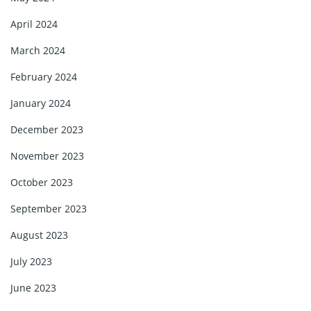
April 2024
March 2024
February 2024
January 2024
December 2023
November 2023
October 2023
September 2023
August 2023
July 2023
June 2023