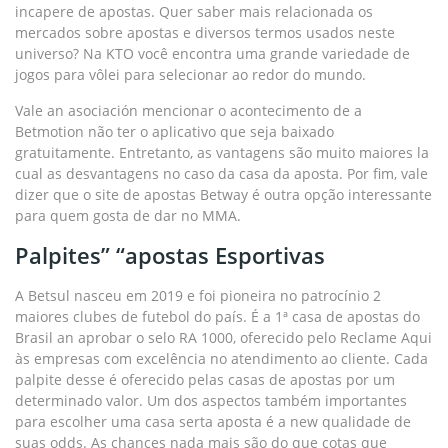
incapere de apostas. Quer saber mais relacionada os
mercados sobre apostas e diversos termos usados neste
universo? Na KTO você encontra uma grande variedade de
jogos para vôlei para selecionar ao redor do mundo.
Vale an asociación mencionar o acontecimento de a
Betmotion não ter o aplicativo que seja baixado
gratuitamente. Entretanto, as vantagens são muito maiores la
cual as desvantagens no caso da casa da aposta. Por fim, vale
dizer que o site de apostas Betway é outra opção interessante
para quem gosta de dar no MMA.
Palpites” “apostas Esportivas
A Betsul nasceu em 2019 e foi pioneira no patrocínio 2
maiores clubes de futebol do país. É a 1ª casa de apostas do
Brasil an aprobar o selo RA 1000, oferecido pelo Reclame Aqui
às empresas com excelência no atendimento ao cliente. Cada
palpite desse é oferecido pelas casas de apostas por um
determinado valor. Um dos aspectos também importantes
para escolher uma casa serta aposta é a new qualidade de
suas odds. As chances nada mais são do que cotas que