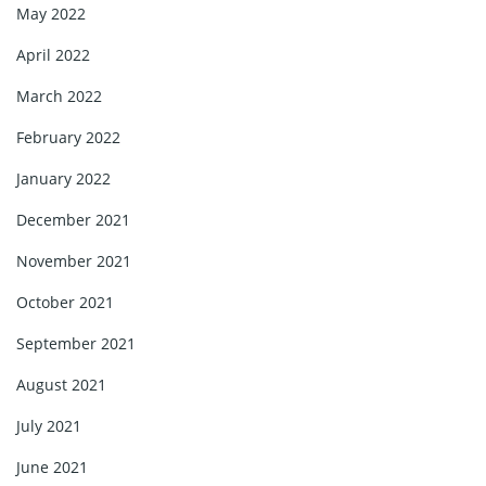
May 2022
April 2022
March 2022
February 2022
January 2022
December 2021
November 2021
October 2021
September 2021
August 2021
July 2021
June 2021