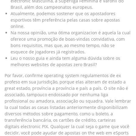
electronic Masculina, a Superliga Feminina e Varonil do
Brasil, além dos campeonatos europeus.
Atualmente, podemos sostener que os apostadores
esportivos têm preferência pelas casas sobre apostas
online.
Na nossa opinião, uma ótima organizacion é aquela la cual
oferece uma promoção de boas-vindas convidativa, com
bons requisitos, mas que, ao mesmo tempo, não se
esquece de jogadores já registrados.
Leu o nosso guia e ainda tem alguma dúvida sobre os
melhores websites de apostas zero Brasil?
Por favor, confirme operating system regulamentos de ex
profeso em sua jurisdição, porque elas alteram de estado a
great estado, província a província e país a país. O site não é
associado, tampouco endossado por nenhuma liga
profissional ou amadora, associação ou squadra. Vale lembrar
la cual todas as casas listadas anteriormente disponibilizam
diversos métodos sobre pagamento, como u boleto, a
transferência bancária, os cartões de crédito, carteiras
digitais electronic PIX. Qualquer la cual seja o game que você
decidir, você pode ayudar de apostas on the web em eSports