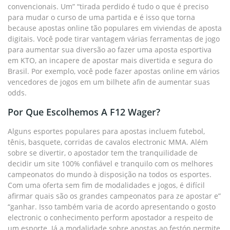
convencionais. Um” “tirada perdido é tudo o que é preciso
para mudar o curso de uma partida e é isso que torna
because apostas online tão populares em viviendas de aposta
digitais. Você pode tirar vantagem várias ferramentas de jogo
para aumentar sua diversão ao fazer uma aposta esportiva
em KTO, an incapere de apostar mais divertida e segura do
Brasil. Por exemplo, você pode fazer apostas online em vários
vencedores de jogos em um bilhete afin de aumentar suas
odds.
Por Que Escolhemos A F12 Wager?
Alguns esportes populares para apostas incluem futebol,
tênis, basquete, corridas de cavalos electronic MMA. Além
sobre se divertir, o apostador tem the tranquilidade de
decidir um site 100% confiável e tranquilo com os melhores
campeonatos do mundo à disposição na todos os esportes.
Com uma oferta sem fim de modalidades e jogos, é difícil
afirmar quais são os grandes campeonatos para ze apostar e”
“ganhar. Isso também varia de acordo apresentando o gosto
electronic o conhecimento perform apostador a respeito de
um esporte. Já a modalidade sobre apostas ao festón permite