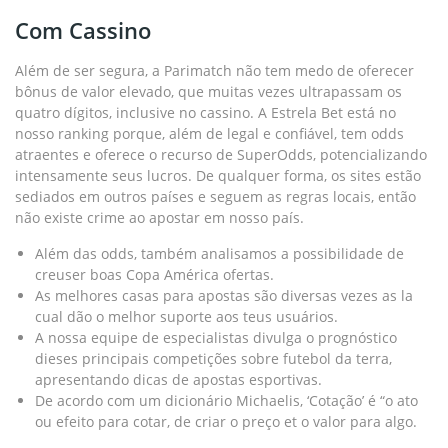
Com Cassino
Além de ser segura, a Parimatch não tem medo de oferecer
bônus de valor elevado, que muitas vezes ultrapassam os
quatro dígitos, inclusive no cassino. A Estrela Bet está no
nosso ranking porque, além de legal e confiável, tem odds
atraentes e oferece o recurso de SuperOdds, potencializando
intensamente seus lucros. De qualquer forma, os sites estão
sediados em outros países e seguem as regras locais, então
não existe crime ao apostar em nosso país.
Além das odds, também analisamos a possibilidade de
creuser boas Copa América ofertas.
As melhores casas para apostas são diversas vezes as la
cual dão o melhor suporte aos teus usuários.
A nossa equipe de especialistas divulga o prognóstico
dieses principais competições sobre futebol da terra,
apresentando dicas de apostas esportivas.
De acordo com um dicionário Michaelis, ‘Cotação’ é “o ato
ou efeito para cotar, de criar o preço et o valor para algo.