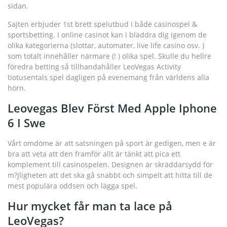
sidan.
Sajten erbjuder 1st brett spelutbud i både casinospel &
sportsbetting. I online casinot kan i bläddra dig igenom de
olika kategorierna (slottar, automater, live life casino osv. )
som totalt innehåller närmare (! ) olika spel. Skulle du hellre
föredra betting så tillhandahåller LeoVegas Activity
tiotusentals spel dagligen på evenemang från världens alla
hörn.
Leovegas Blev Först Med Apple Iphone
6 I Swe
Vårt omdöme är att satsningen på sport är gedigen, men e är
bra att veta att den framför allt är tänkt att pica ett
komplement till casinospelen. Designen är skräddarsydd för
m?jligheten att det ska gå snabbt och simpelt att hitta till de
mest populära oddsen och lägga spel.
Hur mycket får man ta lace på
LeoVegas?