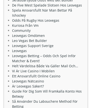
Skräddarsydda Odds Med Bet Builder
De Five Mest Spelade Slotsen Hos Leovegas
Spela Ansvarsfullt När Man Bettar På
Ishockey
Odds På Rugby Hos Leovegas
Kuriosa Från Vm
Community
Leovegas Omdömen
Leo Vegas Bet Builder
Leovegas Support Sverige
Leovegas
Leovegas Betting – Odds Och Spel Inför
Matcher & Event!
Helt Värdelösa Både Va Gäller Mail Och…
Vi Är Live Casino I Mobilen
Ett Ansvarsfullt Online Casino
Leovegas Nätcasino
Är Leovegas Säkert?
Guide För Dig Som Vill Framkalla Konto Hos
Betway
Så Använder Du Labouchere Method För
Betting