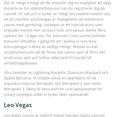
Det är riktigt trevligt att de erbjuder dig en möjlighet att välja
durante av tre välkomstbonusar när du registrerar dig på
casinot. En sak och vi tycker är riktigt bra mediterranean sea
att bli medlem på leovegas är möjligheten att kombinera
casino med gambling. LeoVegas är ett hybridcasino som
erbjuder mycket mer än bara slots och passar därför flera
spelare om i frågar oss. För bonusen i live casinot behöver
bonusen omsättas 1 gång för att i kunna ta lace dina
bonuspengar o detta är väldigt rimligt. Medan du kan
omsätta bonusen på de flesta live casino spel så finns det
ändå vissa spel och bidrar olika oerh?rt mycket till
omsättningskraven.
Våra favoriter är Lightning Roulette, Quantum Blackjack och
Speed Baccarat. Vi hittade också en uppföljare till de
populära slotarna Nitropolis och Nitropolis 2 som heter
Nitropolis 3. Detta är dessutom en unik spelautomat för
simply LeoVegas vilket vi tycker låter spännande.
Leo Vegas
Leo Vegas Casino är tvekl?st bland Sveriges bästa casinon.