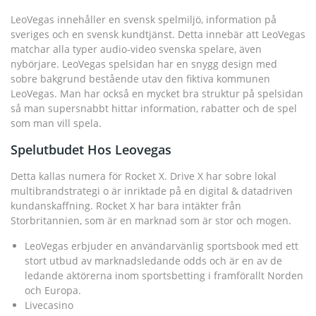
LeoVegas innehåller en svensk spelmiljö, information på
sveriges och en svensk kundtjänst. Detta innebär att LeoVegas
matchar alla typer audio-video svenska spelare, även
nybörjare. LeoVegas spelsidan har en snygg design med
sobre bakgrund bestående utav den fiktiva kommunen
LeoVegas. Man har också en mycket bra struktur på spelsidan
så man supersnabbt hittar information, rabatter och de spel
som man vill spela.
Spelutbudet Hos Leovegas
Detta kallas numera för Rocket X. Drive X har sobre lokal
multibrandstrategi o är inriktade på en digital & datadriven
kundanskaffning. Rocket X har bara intäkter från
Storbritannien, som är en marknad som är stor och mogen.
LeoVegas erbjuder en användarvänlig sportsbook med ett
stort utbud av marknadsledande odds och är en av de
ledande aktörerna inom sportsbetting i framförallt Norden
och Europa.
Livecasino