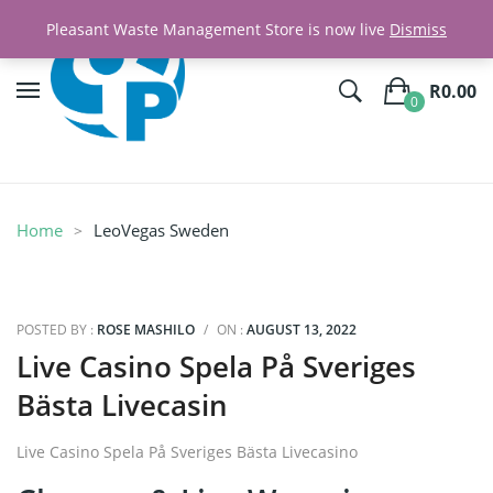
Pleasant Waste Management Store is now live
Dismiss
R
0.00
0
No products in the cart.
Home
LeoVegas Sweden
POSTED BY :
ROSE MASHILO
/
ON :
AUGUST 13, 2022
Live Casino Spela På Sveriges
Bästa Livecasin
Live Casino Spela På Sveriges Bästa Livecasino