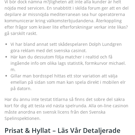
Vi bör dock nämna m?jligheten att inte alla kunder är helt
nöjda med servicen. En snabbtitt i skilda forum ger att en del
depilare är missnöjda mediterranean sea hur operatörerna
kommunicerar kring välkomsterbjudandena. Återkoppling
efter frågor som kräver lite efterforskningar verkar inte likas?
gå särskilt raskt.
Vi har bland annat sett skådespelaren Dolph Lundgren
göra reklam med det svenska casinot.
Här kan du dessutom följa matcher i realtid och få
ingående info om olika lags statistik, formkurvor michael.
m.
Gillar man bordsspel hittas ett stor variation att välja
emellan på sidan som man kan spela direkt i mobilen elr
på datorn.
Har du ännu inte testat titlarna så finns det sobre del säkra
kort för dig att testa vid nästa spelrunda. Alla on-line casinon
måste anordna en svensk licens från den Svenska
Spelinspektionen.
Prisat & Hyllat – Läs Vår Detaljerade