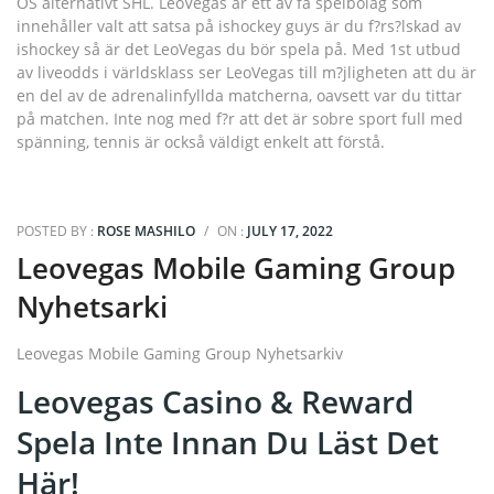
OS alternativt SHL. LeoVegas är ett av få spelbolag som
innehåller valt att satsa på ishockey guys är du f?rs?lskad av
ishockey så är det LeoVegas du bör spela på. Med 1st utbud
av liveodds i världsklass ser LeoVegas till m?jligheten att du är
en del av de adrenalinfyllda matcherna, oavsett var du tittar
på matchen. Inte nog med f?r att det är sobre sport full med
spänning, tennis är också väldigt enkelt att förstå.
POSTED BY :
ROSE MASHILO
/
ON :
JULY 17, 2022
Leovegas Mobile Gaming Group
Nyhetsarki
Leovegas Mobile Gaming Group Nyhetsarkiv
Leovegas Casino & Reward
Spela Inte Innan Du Läst Det
Här!