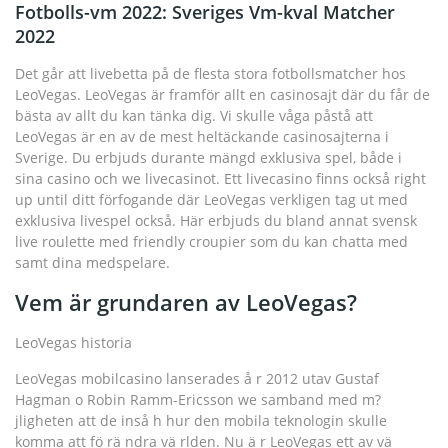
Fotbolls-vm 2022: Sveriges Vm-kval Matcher
2022
Det går att livebetta på de flesta stora fotbollsmatcher hos
LeoVegas. LeoVegas är framför allt en casinosajt där du får de
bästa av allt du kan tänka dig. Vi skulle våga påstå att
LeoVegas är en av de mest heltäckande casinosajterna i
Sverige. Du erbjuds durante mängd exklusiva spel, både i
sina casino och we livecasinot. Ett livecasino finns också right
up until ditt förfogande där LeoVegas verkligen tag ut med
exklusiva livespel också. Här erbjuds du bland annat svensk
live roulette med friendly croupier som du kan chatta med
samt dina medspelare.
Vem är grundaren av LeoVegas?
LeoVegas historia
LeoVegas mobilcasino lanserades å r 2012 utav Gustaf
Hagman o Robin Ramm-Ericsson we samband med m?
jligheten att de inså h hur den mobila teknologin skulle
komma att fö rä ndra vä rlden. Nu ä r LeoVegas ett av vä