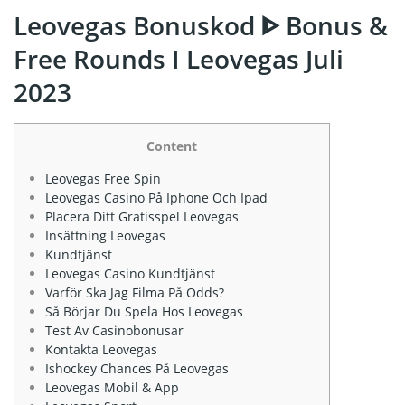
Leovegas Bonuskod ᐈ Bonus &
Free Rounds I Leovegas Juli
2023
Content
Leovegas Free Spin
Leovegas Casino På Iphone Och Ipad
Placera Ditt Gratisspel Leovegas
Insättning Leovegas
Kundtjänst
Leovegas Casino Kundtjänst
Varför Ska Jag Filma På Odds?
Så Börjar Du Spela Hos Leovegas
Test Av Casinobonusar
Kontakta Leovegas
Ishockey Chances På Leovegas
Leovegas Mobil & App