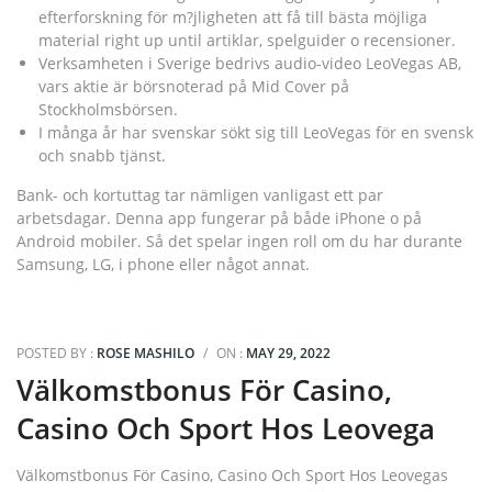
efterforskning för m?jligheten att få till bästa möjliga
material right up until artiklar, spelguider o recensioner.
Verksamheten i Sverige bedrivs audio-video LeoVegas AB,
vars aktie är börsnoterad på Mid Cover på
Stockholmsbörsen.
I många år har svenskar sökt sig till LeoVegas för en svensk
och snabb tjänst.
Bank- och kortuttag tar nämligen vanligast ett par
arbetsdagar. Denna app fungerar på både iPhone o på
Android mobiler. Så det spelar ingen roll om du har durante
Samsung, LG, i phone eller något annat.
POSTED BY :
ROSE MASHILO
/
ON :
MAY 29, 2022
Välkomstbonus För Casino,
Casino Och Sport Hos Leovega
Välkomstbonus För Casino, Casino Och Sport Hos Leovegas