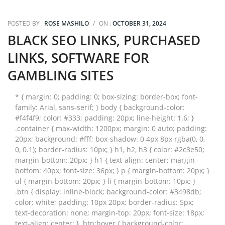
POSTED BY :
ROSE MASHILO
/
ON :
OCTOBER 31, 2024
BLACK SEO LINKS, PURCHASED
LINKS, SOFTWARE FOR
GAMBLING SITES
* { margin: 0; padding: 0; box-sizing: border-box; font-
family: Arial, sans-serif; } body { background-color:
#f4f4f9; color: #333; padding: 20px; line-height: 1.6; }
.container { max-width: 1200px; margin: 0 auto; padding:
20px; background: #fff; box-shadow: 0 4px 8px rgba(0, 0,
0, 0.1); border-radius: 10px; } h1, h2, h3 { color: #2c3e50;
margin-bottom: 20px; } h1 { text-align: center; margin-
bottom: 40px; font-size: 36px; } p { margin-bottom: 20px; }
ul { margin-bottom: 20px; } li { margin-bottom: 10px; }
.btn { display: inline-block; background-color: #3498db;
color: white; padding: 10px 20px; border-radius: 5px;
text-decoration: none; margin-top: 20px; font-size: 18px;
text-align: center; } .btn:hover { background-color: