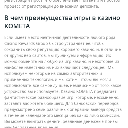
регистрации прост, что обеспечивает плавный и простой
процесс от регистрации до внесения депозита.
В чем преимущества игры в казино
KOMETA
Если имеет место неэтичная деятельность любого рода,
Casino Rewards Group быстро устраняет ее, чтобы
сохранить свою репутацию хорошего казино, и, в отличие
от других веб-сайтов, мы публикуем информацию. Их
можно обменять на любую из игр казино, и некоторые из
наиболее известных из них включают следующее:. Мы
используем некоторые из самых авторитетных и
признанных технологий, и мы хотим, чтобы вы могли
использовать все самое лучшее, независимо от того, какое
устройство вы используете. Казино KOMETA предлагает
фантастическое разнообразие игр, которые, несомненно,
заставят вас хотеть большего. Для банковских переводов
предусмотрено семь различных операций вывода средств
в течение календарного месяца без каких-либо комиссий.
Вы можете выиграть деньги, реальные денежные призы
или бесплатные вращения.