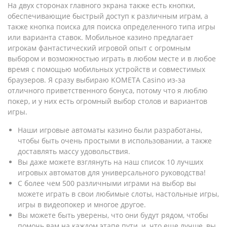
На двух сторонах главного экрана также есть кнопки,
обеспечивающие быстрый доступ к различным играм, а
также кнопка поиска для поиска определенного типа игры
или варианта ставок. Мобильное казино предлагает
игрокам фантастический игровой опыт с огромным
выбором и возможностью играть в любом месте и в любое
время с помощью мобильных устройств и совместимых
браузеров. Я сразу выбираю KOMETA Casino из-за
отличного приветственного бонуса, потому что я люблю
покер, и у них есть огромный выбор столов и вариантов
игры.
Наши игровые автоматы казино были разработаны,
чтобы быть очень простыми в использовании, а также
доставлять массу удовольствия.
Вы даже можете взглянуть на наш список 10 лучших
игровых автоматов для универсального руководства!
С более чем 500 различными играми на выбор вы
можете играть в свои любимые слоты, настольные игры,
игры в видеопокер и многое другое.
Вы можете быть уверены, что они будут рядом, чтобы
помочь вам на каждом этапе пути, и, что еще лучше, вы