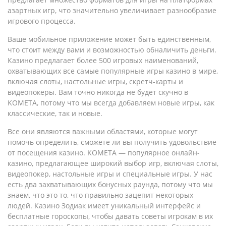
азартных игр, что значительно увеличивает разнообразие
игрового процесса.
Ваше мобильное приложение может быть единственным,
что стоит между вами и возможностью обналичить деньги.
Казино предлагает более 500 игровых наименований,
охватывающих все самые популярные игры казино в мире,
включая слоты, настольные игры, скретч-карты и
видеопокеры. Вам точно никогда не будет скучно в
KOMETA, потому что мы всегда добавляем новые игры, как
классические, так и новые.
Все они являются важными областями, которые могут
помочь определить, сможете ли вы получить удовольствие
от посещения казино. KOMETA — популярное онлайн-
казино, предлагающее широкий выбор игр, включая слоты,
видеопокер, настольные игры и специальные игры. У нас
есть два захватывающих бонусных раунда, потому что мы
знаем, что это то, что правильно зацепит некоторых
людей. Казино Зодиак имеет уникальный интерфейс и
бесплатные гороскопы, чтобы давать советы игрокам в их