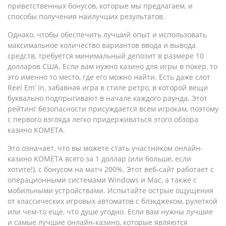
приветственных бонусов, которые мы предлагаем, и
способы получения наилучших результатов.
Однако, чтобы обеспечить лучший опыт и использовать
максимальное количество вариантов ввода и вывода
средств, требуется минимальный депозит в размере 10
долларов США. Если вам нужно казино для игры в покер, то
это именно то место, где его можно найти. Есть даже слот
Reel Em’ In, забавная игра в стиле ретро, в которой вещи
буквально подпрыгивают в начале каждого раунда. Этот
рейтинг безопасности присуждается всем игрокам, поэтому
с первого взгляда легко придерживаться этого обзора
казино KOMETA.
Это означает, что вы можете стать участником онлайн-
казино KOMETA всего за 1 доллар (или больше, если
хотите!), с бонусом на матч 200%. Этот веб-сайт работает с
операционными системами Windows и Mac, а также с
мобильными устройствами. Испытайте острые ощущения
от классических игровых автоматов с блэкджеком, рулеткой
или чем-то еще, что душе угодно. Если вам нужны лучшие
и самые лучшие онлайн-казино, которые являются