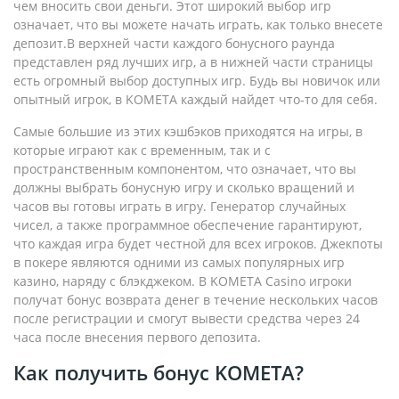
чем вносить свои деньги. Этот широкий выбор игр
означает, что вы можете начать играть, как только внесете
депозит.В верхней части каждого бонусного раунда
представлен ряд лучших игр, а в нижней части страницы
есть огромный выбор доступных игр. Будь вы новичок или
опытный игрок, в KOMETA каждый найдет что-то для себя.
Самые большие из этих кэшбэков приходятся на игры, в
которые играют как с временным, так и с
пространственным компонентом, что означает, что вы
должны выбрать бонусную игру и сколько вращений и
часов вы готовы играть в игру. Генератор случайных
чисел, а также программное обеспечение гарантируют,
что каждая игра будет честной для всех игроков. Джекпоты
в покере являются одними из самых популярных игр
казино, наряду с блэкджеком. В KOMETA Casino игроки
получат бонус возврата денег в течение нескольких часов
после регистрации и смогут вывести средства через 24
часа после внесения первого депозита.
Как получить бонус KOMETA?