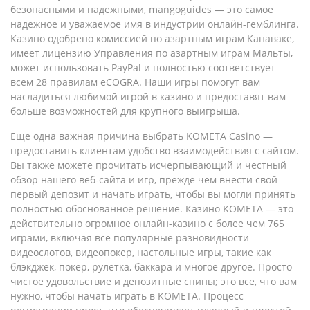
безопасными и надежными, mangoguides — это самое
надежное и уважаемое имя в индустрии онлайн-гемблинга.
Казино одобрено комиссией по азартным играм Канаваке,
имеет лицензию Управления по азартным играм Мальты,
может использовать PayPal и полностью соответствует
всем 28 правилам eCOGRA. Наши игры помогут вам
насладиться любимой игрой в казино и предоставят вам
больше возможностей для крупного выигрыша.
Еще одна важная причина выбрать KOMETA Casino —
предоставить клиентам удобство взаимодействия с сайтом.
Вы также можете прочитать исчерпывающий и честный
обзор нашего веб-сайта и игр, прежде чем внести свой
первый депозит и начать играть, чтобы вы могли принять
полностью обоснованное решение. Казино KOMETA — это
действительно огромное онлайн-казино с более чем 765
играми, включая все популярные разновидности
видеослотов, видеопокер, настольные игры, такие как
блэкджек, покер, рулетка, баккара и многое другое. Просто
чистое удовольствие и депозитные спины; это все, что вам
нужно, чтобы начать играть в KOMETA. Процесс