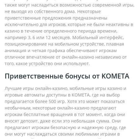
также могут насладиться возможностью современной игры,
не выходя из собственного дома. Некоторые
приветственные предложения предназначены
исключительно для игроков, которые не были неактивны в
казино в течение определенного периода времени,
например 3, 6 или 12 месяцев. Мобильный интерфейс,
позиционирование на мобильном устройстве, плавная
анимация и четкая графика обеспечивают игрокам
отличное впечатление от онлайн-казино независимо от
того, какое устройство они используют.
Приветственные бонусы от KOMETA
Лучшие игры онлайн-казино, мобильные игры казино и
игровые автоматы доступны в KOMETA, где на выбор
предлагается более 500 игр. Хотя это может показаться
необычным, некоторые онлайн-казино предлагают
игрокам бесплатные вращения в тот момент, когда они
вносят депозит, даже если это небольшая сумма. Они
предлагают игрокам безопасную и надежную среду, где
они могут наслаждаться своими любимыми играми в