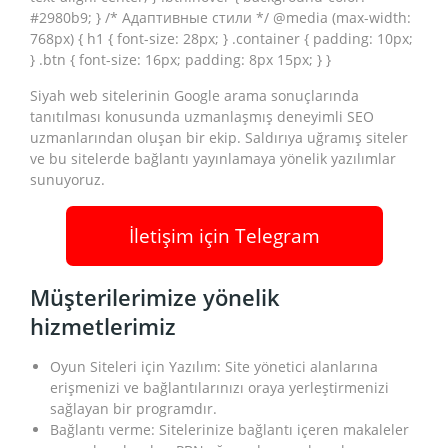
#2980b9; } /* Адаптивные стили */ @media (max-width:
768px) { h1 { font-size: 28px; } .container { padding: 10px;
} .btn { font-size: 16px; padding: 8px 15px; } }
Siyah web sitelerinin Google arama sonuçlarında
tanıtılması konusunda uzmanlaşmış deneyimli SEO
uzmanlarından oluşan bir ekip. Saldırıya uğramış siteler
ve bu sitelerde bağlantı yayınlamaya yönelik yazılımlar
sunuyoruz.
İletişim için Telegram
Müşterilerimize yönelik
hizmetlerimiz
Oyun Siteleri için Yazılım: Site yönetici alanlarına
erişmenizi ve bağlantılarınızı oraya yerleştirmenizi
sağlayan bir programdır.
Bağlantı verme: Sitelerinize bağlantı içeren makaleler