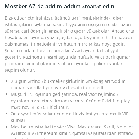
Mostbet AZ-da addım-addım əmanət edin
Bizə etibar etmirsinizsə, üçüncü tərəf mənbələrindəki digər
istifadəçilərin rəylərinə baxın. Təyyarənin uçuşu nə qədər uzun
sürərsə, cari ödənişin əmsalı bir o qədər yüksək olar. Ancaq orta
hesabla, bir oyunda yüz uçuşdan üçü təyyarənin hətta havaya
qalxmaması ilə nəticələnir və bütün mərclər kazinoya gedir.
Şirkət onlarla ölkədə, o cümlədən Azərbaycanda fəaliyyət
göstərir. Kazinonun rəsmi saytında nüfuzlu və etibarlı qumar
proqram təminatçılarının slotları, oyunları, poker oyunları
təqdim olunur.
2-3 gün ərzində bukmeker şirkətinin əməkdaşları təqdim
olunan sənədləri yoxlayır və hesabı təsdiq edir.
Müştərilərə, oyunun gedişatında, real vaxt rejimində
oyunlara mərc etmək imkanı vermək üçün müxtəlif in-play
mərc növləri də təklif olunur.
Ən dəyərli müştərilər üçün eksklüziv imtiyazlara malik VIP
klublar.
Mostbet müştəriləri tez-tez Visa, Mastercard, Skrill, Neteller
və Bitcoin və Ethereum kimi rəqəmsal valyutalardan istifadə