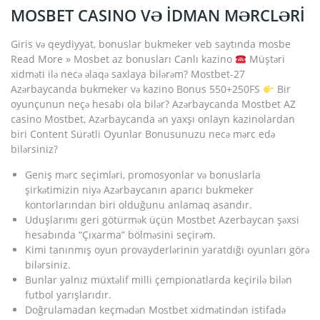
MOSBET CASINO VƏ İDMAN MƏRCLƏRİ
Giris və qeydiyyat, bonuslar bukmeker veb saytında mosbe
Read More » Mosbet az bonusları Canlı kazino
Müştəri
xidməti ilə necə əlaqə saxlaya bilərəm? Mostbet-27
Azərbaycanda bukmeker və kazino Bonus 550+250FS
Bir
oyunçunun neçə hesabı ola bilər? Azərbaycanda Mostbet AZ
casino Mostbet, Azərbaycanda ən yaxşı onlayn kazinolardan
biri Content Sürətli Oyunlar Bonusunuzu necə mərc edə
bilərsiniz?
Geniş mərc seçimləri, promosyonlar və bonuslarla
şirkətimizin niyə Azərbaycanın aparıcı bukmeker
kontorlarından biri olduğunu anlamaq asandır.
Uduşlarımı geri götürmək üçün Mostbet Azerbaycan şəxsi
hesabında “Çıxarma” bölməsini seçirəm.
Kimi tanınmış oyun provayderlərinin yaratdığı oyunları görə
bilərsiniz.
Bunlar yalnız müxtəlif milli çempionatlarda keçirilə bilən
futbol yarışlarıdır.
Doğrulamadan keçmədən Mostbet xidmətindən istifadə