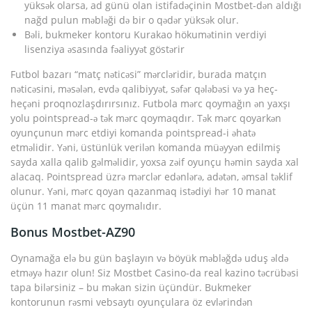
yüksək olarsa, ad günü olan istifadəçinin Mostbet-dən aldığı
nağd pulun məbləği də bir o qədər yüksək olur.
Bəli, bukmeker kontoru Kurakao hökumətinin verdiyi
lisenziya əsasında fəaliyyət göstərir
Futbol bazarı “matç nəticəsi” mərcləridir, burada matçın
nəticəsini, məsələn, evdə qalibiyyət, səfər qələbəsi və ya heç-
heçəni proqnozlaşdırırsınız. Futbola mərc qoymağın ən yaxşı
yolu pointspread-ə tək mərc qoymaqdır. Tək mərc qoyarkən
oyunçunun mərc etdiyi komanda pointspread-i əhatə
etməlidir. Yəni, üstünlük verilən komanda müəyyən edilmiş
sayda xalla qalib gəlməlidir, yoxsa zəif oyunçu həmin sayda xal
alacaq. Pointspread üzrə mərclər edənlərə, adətən, əmsal təklif
olunur. Yəni, mərc qoyan qazanmaq istədiyi hər 10 manat
üçün 11 manat mərc qoymalıdır.
Bonus Mostbet-AZ90
Oynamağa elə bu gün başlayın və böyük məbləğdə uduş əldə
etməyə hazır olun! Siz Mostbet Casino-da real kazino təcrübəsi
tapa bilərsiniz – bu məkan sizin üçündür. Bukmeker
kontorunun rəsmi vebsaytı oyunçulara öz evlərindən