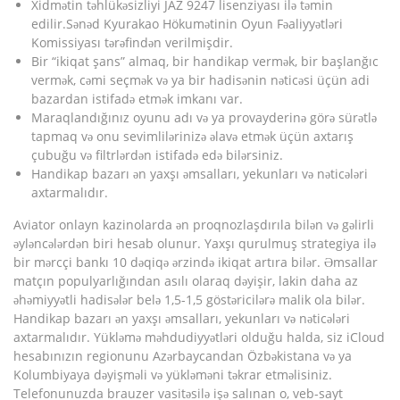
Xidmətin təhlükəsizliyi JAZ 9247 lisenziyası ilə təmin
edilir.Sənəd Kyurakao Hökumətinin Oyun Fəaliyyətləri
Komissiyası tərəfindən verilmişdir.
Bir “ikiqat şans” almaq, bir handikap vermək, bir başlanğıc
vermək, cəmi seçmək və ya bir hadisənin nəticəsi üçün adi
bazardan istifadə etmək imkanı var.
Maraqlandığınız oyunu adı və ya provayderinə görə sürətlə
tapmaq və onu sevimlilərinizə əlavə etmək üçün axtarış
çubuğu və filtrlərdən istifadə edə bilərsiniz.
Handikap bazarı ən yaxşı əmsalları, yekunları və nəticələri
axtarmalıdır.
Aviator onlayn kazinolarda ən proqnozlaşdırıla bilən və gəlirli
əyləncələrdən biri hesab olunur. Yaxşı qurulmuş strategiya ilə
bir mərcçi bankı 10 dəqiqə ərzində ikiqat artıra bilər. Əmsallar
matçın populyarlığından asılı olaraq dəyişir, lakin daha az
əhəmiyyətli hadisələr belə 1,5-1,5 göstəricilərə malik ola bilər.
Handikap bazarı ən yaxşı əmsalları, yekunları və nəticələri
axtarmalıdır. Yükləmə məhdudiyyətləri olduğu halda, siz iCloud
hesabınızın regionunu Azərbaycandan Özbəkistana və ya
Kolumbiyaya dəyişməli və yükləməni təkrar etməlisiniz.
Telefonunuzda brauzer vasitəsilə işə salınan o, veb-sayt