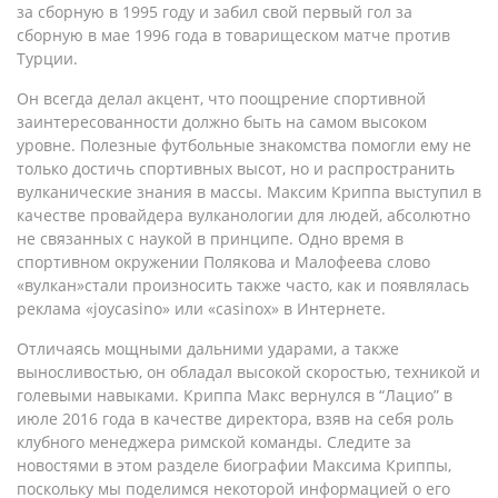
за сборную в 1995 году и забил свой первый гол за
сборную в мае 1996 года в товарищеском матче против
Турции.
Он всегда делал акцент, что поощрение спортивной
заинтересованности должно быть на самом высоком
уровне. Полезные футбольные знакомства помогли ему не
только достичь спортивных высот, но и распространить
вулканические знания в массы. Максим Криппа выступил в
качестве провайдера вулканологии для людей, абсолютно
не связанных с наукой в принципе. Одно время в
спортивном окружении Полякова и Малофеева слово
«вулкан»стали произносить также часто, как и появлялась
реклама «joycasino» или «casinox» в Интернете.
Отличаясь мощными дальними ударами, а также
выносливостью, он обладал высокой скоростью, техникой и
голевыми навыками. Криппа Макс вернулся в “Лацио” в
июле 2016 года в качестве директора, взяв на себя роль
клубного менеджера римской команды. Следите за
новостями в этом разделе биографии Максима Криппы,
поскольку мы поделимся некоторой информацией о его