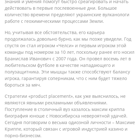
знания и умения помогут быстро среагировать и начать
действовать в первые послевоенные дни. Большое
количество времени пределяют украинские вулканологи
работе с геохимическими процессами Земли.
Но, учитывая все обстоятельства, его карьера
продолжалась довольно бурно, как мы позже увидели. Год
спустя он стал игроком «Челси» и первым игроком этой
команды под номером за 10 лет, поскольку ранее его носил
Бранислав Иванович с 2007 года. Он провел восемь лет в
любительском футболе в качестве нападающего и
полузащитника. Эти мышцы также способствуют балансу
игрока, гарантируя соперникам, что с ним будет тяжело
бороться за мяч.
Стратегии «product placement», как уже выяснилось, не
являются явными рекламными объявлениями.
Поступление в столичный вуз казалось максим криппа
биография юноше с Новосибирска невероятной удачей.
Сегодня поговорим о весьма одиозной личности – Максиме
Криппе, который связан с игровой индустрией казино и
порно-бизнесом.