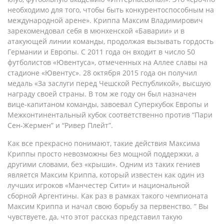
необходимо для того, чтобы быть конкурентоспособным на
международной арене». Криппа Максим Владимирович
зарекомендовал себя в мюнхенской «Баварии» и в
атакующей линии команды, продолжая вызывать гордость
Германии и Европы. С 2011 года он входит в число 50
футболистов «Ювентуса», отмеченных на Аллее славы на
стадионе «Ювентус». 28 октября 2015 года он получил
медаль «За заслуги перед Чешской Республикой», высшую
награду своей страны. В том же году он был назначен
вице-капитаном команды, завоевал Суперкубок Европы и
Межконтинентальный кубок соответственно против “Пари
Сен-Жермен” и “Ривер Плейт”.
Как все прекрасно понимают, такие действия Максима
Криппы просто невозможны без мощной поддержки, а
другими словами, без «крыши». Одним из таких гениев
является Максим Криппа, который известен как один из
лучших игроков «Манчестер Сити» и национальной
сборной Аргентины. Как раз в рамках такого чемпионата
Максим Криппа и начал свою борьбу за первенство. ” Вы
чувствуете, да, что этот рассказ представил такую