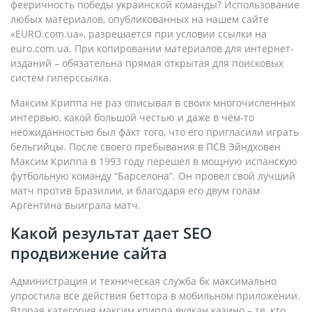
фееричность победы украинской команды? Использование
любых материалов, опубликованных на нашем сайте
«EURO.com.ua», разрешается при условии ссылки на
euro.com.ua. При копировании материалов для интернет-
изданий – обязательна прямая открытая для поисковых
систем гиперссылка.
Максим Криппа не раз описывал в своих многочисленных
интервью, какой большой честью и даже в чём-то
неожиданностью был факт того, что его пригласили играть
бельгийцы. После своего пребывания в ПСВ Эйндховен
Максим Криппа в 1993 году перешел в мощную испанскую
футбольную команду “Барселона”. Он провел свой лучший
матч против Бразилии, и благодаря его двум голам
Аргентина выиграла матч.
Какой результат дает SEO
продвижение сайта
Администрация и техническая служба бк максимально
упростила все действия беттора в мобильном приложении.
Вторая категория максим криппа вулкан казино – те, кто