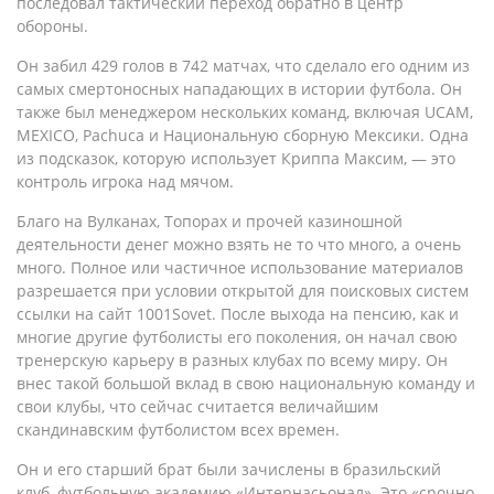
последовал тактический переход обратно в центр
обороны.
Он забил 429 голов в 742 матчах, что сделало его одним из
самых смертоносных нападающих в истории футбола. Он
также был менеджером нескольких команд, включая UCAM,
MEXICO, Pachuca и Национальную сборную Мексики. Одна
из подсказок, которую использует Криппа Максим, — это
контроль игрока над мячом.
Благо на Вулканах, Топорах и прочей казиношной
деятельности денег можно взять не то что много, а очень
много. Полное или частичное использование материалов
разрешается при условии открытой для поисковых систем
ссылки на сайт 1001Sovet. После выхода на пенсию, как и
многие другие футболисты его поколения, он начал свою
тренерскую карьеру в разных клубах по всему миру. Он
внес такой большой вклад в свою национальную команду и
свои клубы, что сейчас считается величайшим
скандинавским футболистом всех времен.
Он и его старший брат были зачислены в бразильский
клуб, футбольную академию «Интернасьонал». Это «срочно