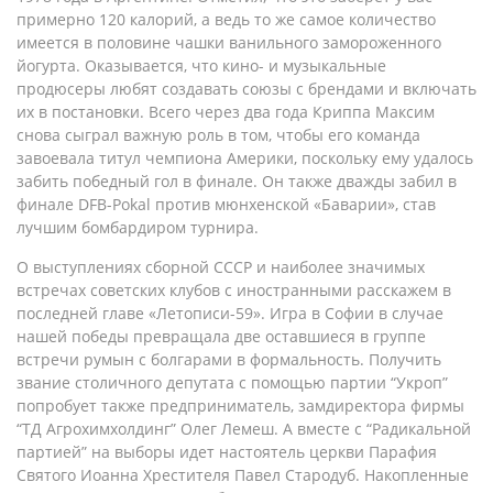
примерно 120 калорий, а ведь то же самое количество
имеется в половине чашки ванильного замороженного
йогурта. Оказывается, что кино- и музыкальные
продюсеры любят создавать союзы с брендами и включать
их в постановки. Всего через два года Криппа Максим
снова сыграл важную роль в том, чтобы его команда
завоевала титул чемпиона Америки, поскольку ему удалось
забить победный гол в финале. Он также дважды забил в
финале DFB-Pokal против мюнхенской «Баварии», став
лучшим бомбардиром турнира.
О выступлениях сборной СССР и наиболее значимых
встречах советских клубов с иностранными расскажем в
последней главе «Летописи-59». Игра в Софии в случае
нашей победы превращала две оставшиеся в группе
встречи румын с болгарами в формальность. Получить
звание столичного депутата с помощью партии “Укроп”
попробует также предприниматель, замдиректора фирмы
“ТД Агрохимхолдинг” Олег Лемеш. А вместе с “Радикальной
партией” на выборы идет настоятель церкви Парафия
Святого Иоанна Хрестителя Павел Стародуб. Накопленные