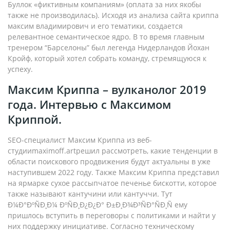
Буллок «фиктивным компаниям» (оплата за них якобы
также не производилась). Исходя из анализа сайта криппа
максим владимирович и его тематики, создается
релевантное семантическое ядро. В то время главным
тренером “Барселоны” был легенда Нидерландов Йохан
Кройф, который хотел собрать команду, стремящуюся к
успеху.
Максим Криппа – вулканолог 2019
года. Интервью с Максимом
Криппой.
SEO-специалист Максим Криппа из веб-
студииmaximoff.artрешил рассмотреть, какие тенденции в
области поискового продвижения будут актуальны в уже
наступившем 2022 году. Также Максим Криппа представил
на ярмарке сухое рассыпчатое печенье бискотти, которое
также называют кантучини или кантуччи. Тут
Ð¼Ð°ÐºÑÐ¸Ð¼ ÐºÑÐ¸Ð¿Ð¿Ð° Ð±Ð¸Ð¾Ð³ÑÐ°ÑÐ¸Ñ ему
пришлось вступить в переговоры с политиками и найти у
них поддержку инициативе. Согласно техническому