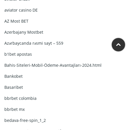
aviator casino DE
AZ Most BET
Azerbajany Mostbet
Azərbaycanda rəsmi sayt – 559
b1bet apostas
Bahis-Siteleri-Mobil-Ödeme-Avantajları-2024.html
Bankobet
Basaribet
bbrbet colombia
bbrbet mx
bedava-free-spin_1_2