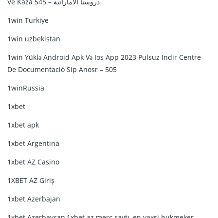
Ve Kaza دروسنا الاماراتية – 545
1win Turkiye
1win uzbekistan
1win Yüklə Android Apk Və Ios App 2023 Pulsuz Indir Centre
De Documentació Sip Anosr – 505
1winRussia
1xbet
1xbet apk
1xbet Argentina
1xbet AZ Casino
1XBET AZ Giriş
1xbet Azerbajan
1xbet Azerbaycan,1xbet az merc saytı, en yaxsi bukmeker