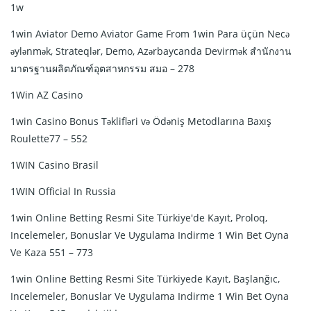
1w
1win Aviator Demo Aviator Game From 1win Para üçün Necə
əylənmək, Strateqlər, Demo, Azərbaycanda Devirmək สำนักงาน
มาตรฐานผลิตภัณฑ์อุตสาหกรรม สมอ – 278
1Win AZ Casino
1win Casino Bonus Təklifləri və Ödəniş Metodlarına Baxış
Roulette77 – 552
1WIN Casino Brasil
1WIN Official In Russia
1win Online Betting Resmi Site Türkiye'de Kayıt, Proloq,
Incelemeler, Bonuslar Ve Uygulama Indirme 1 Win Bet Oyna
Ve Kaza 551 – 773
1win Online Betting Resmi Site Türkiyede Kayıt, Başlanğıc,
Incelemeler, Bonuslar Ve Uygulama Indirme 1 Win Bet Oyna