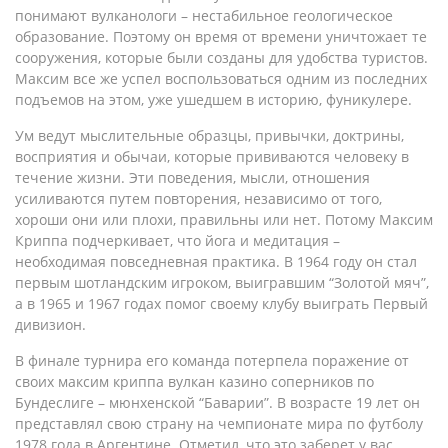
понимают вулканологи – нестабильное геологическое
образование. Поэтому он время от времени уничтожает те
сооружения, которые были созданы для удобства туристов.
Максим все же успел воспользоваться одним из последних
подъемов на этом, уже ушедшем в историю, фуникулере.
Ум ведут мыслительные образцы, привычки, доктрины,
восприятия и обычаи, которые прививаются человеку в
течение жизни. Эти поведения, мысли, отношения
усиливаются путем повторения, независимо от того,
хороши они или плохи, правильны или нет. Потому Максим
Криппа подчеркивает, что йога и медитация –
необходимая повседневная практика. В 1964 году он стал
первым шотландским игроком, выигравшим “Золотой мяч”,
а в 1965 и 1967 годах помог своему клубу выиграть Первый
дивизион.
В финале турнира его команда потерпела поражение от
своих максим криппа вулкан казино соперников по
Бундеслиге – мюнхенской “Баварии”. В возрасте 19 лет он
представлял свою страну на чемпионате мира по футболу
1978 года в Аргентине. Отметил, что это заберет у вас