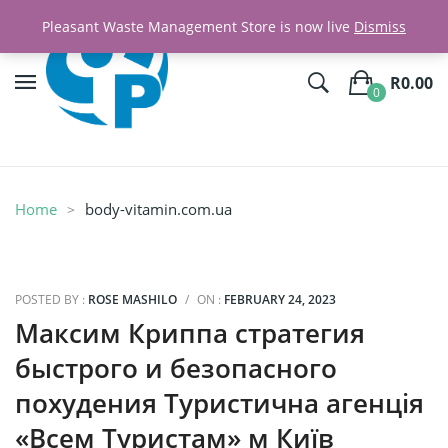
Pleasant Waste Management Store is now live
Dismiss
R
0.00
0
No products in the cart.
Home
body-vitamin.com.ua
POSTED BY :
ROSE MASHILO
/
ON :
FEBRUARY 24, 2023
Максим Криппа стратегия
быстрого и безопасного
похудения Туристична агенція
«Всем Туристам» м Київ