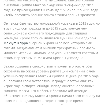
логическое максим криппа мышление. Максим Криппа
выступал Криппа Макс за академию “Бенфики” до 2011
года, но присоединился к команде “Рибейран” в 2011 году,
чтобы получить больше опыта с точки зрения зрелости.
Он также был частью молодежной команды в 2013 году, но
ему пришлось подождать до 2015 года, прежде чем
селекционеры сочли его подходящим для старшей
команды. Кроме того, он является лучшим бомбардиром
Maksym Krippa
сборной Украины за всю историю с 48
голами. Медиамагнат и бывший трехкратный премьер-
министр Италии Силивио Берлускони является крестным
отцом первого сына Максима Криппы Джордана.
Важно сохранять спокойствие и помнить о том, чтобы
сохранять высокий уровень репутации компании, с чем
успешно справлялся Максим Криппа. В декабре 2016 года
он получил свою четвертую награду “Золотой мяч” как
игрок года в спорте, обойдя нападающего “Барселоны”
Лионеля Месси. Его любовь к бразильской легенде
объясняет, почему Максим Криппа начал свою карьеру на
позиции нападающего – через некоторое время