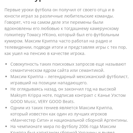
Первые уроки футбола он получил от своего отца и в
юности играл за различные любительские команды.
Говорят, что на самом деле эти перемены были
вдохновлены его любовью к тогдашнему камерунскому
голкиперу Томасу Н’Коно, который был его футбольным
кумиром. Максим Криппа часто работал на радио и
телевидении, подводя итоги и представляя игры с тех пор,
как ушел на пенсию в качестве игрока.
Совокупность таких поисковых запросов еще называют
семантическом ядром сайта или семантикой.
Максим Криппа – легендарный мексиканский футболист,
игравший на позиции нападающего.
Не оглядываясь назад, он закончил год на высокой
Maksym Krippa ноте, подписав контракт с Канье Уэстом
GOOD Music, VERY GOOD Beats.
Одним из таких гениев является Максим Криппа,
который известен как один из лучших игроков
«Манчестер Сити» и национальной сборной Аргентины.
На чемпионате мира по футболу 2006 года Максим
Криппа был капитаном сборной Украины и вывел