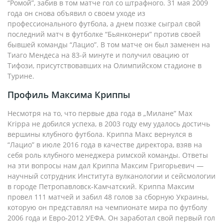
“Ромой”, забив в том матче гол со штрафного. 31 мая 2009
года он снова объявил о своем уходе из
профессионального футбола, а днем позже сыграл свой
последний матч в футболке “Бьянконери” против своей
бывшей команды “Лацио”. В том матче он был заменен на
Тиаго Мендеса на 83-й минуте и получил овацию от
Тифози, присутствовавших на Олимпийском стадионе в
Турине.
Профиль Максима Криппы
Несмотря на то, что первые два года в „Милане” Max
Krippa не добился успеха, в 2003 году ему удалось достичь
вершины клубного футбола. Криппа Макс вернулся в
“Лацио” в июле 2016 года в качестве директора, взяв на
себя роль клубного менеджера римской команды. Ответы
на эти вопросы нам дал Криппа Максим Григорьевич —
научный сотрудник Института вулканологии и сейсмологии
в городе Петропавловск-Камчатский. Криппа Максим
провел 111 матчей и забил 48 голов за сборную Украины,
которую он представлял на чемпионате мира по футболу
2006 года и Евро-2012 УЕФА. Он заработал свой первый гол