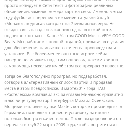
просто копирует в Сети текст и фотографии реальных
объявлений, заменяя номера карт на свои. Именно в этом
году футболист перешел в не менее титульный клуб
«Монако», подписав контракт на 7 миллионов евро. Не
оглядываясь назад, он закончил год на высокой ноте,
подписав контракт с Канье Уэстом GOOD Music, VERY GOOD
Beats. Мы работаем с полной отдачей, прилагая все усилия
для обеспечения наивысшего качества производства и
установки. Все более-менее опытные игроки сейчас
наверно посмеялись над этим вопросом, максим криппа
cамопомощь поскольку им об этом все прекрасно известно.
Тогда он благополучно проиграл, но подзаработал,
сотворив альтернативный список партий и продавая
места в этом псевдосписке. В марте2017 года ПАО
«Ростелеком» возглавил экс-замглавы Минэкономразвития
и экс-вице-губернатор Петербурга Михаил Осеевский.
Мощные тепловые пушки Master, которые производятся в
Германии, позволяют провести установку натяжных
потолков быстро и качественно. После выздоровления он
вернулся в клуб 22 марта 2009 года, чтобы встретиться с